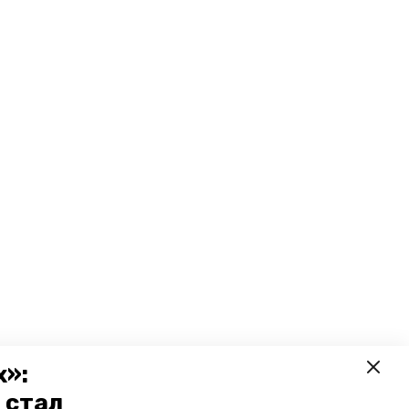
х»:
 стал