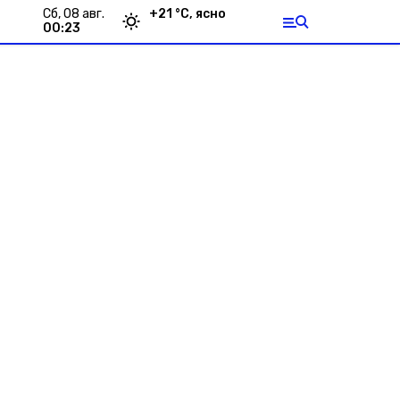
сб, 08 авг.
+
21
°С,
ясно
00:23