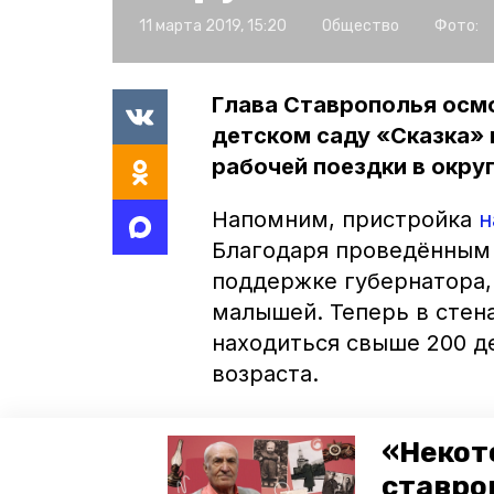
11 марта 2019, 15:20
Общество
Фото:
Глава Ставрополья осм
детском саду «Сказка» 
рабочей поездки в округ
Напомним, пристройка
н
Благодаря проведённым 
поддержке губернатора,
малышей. Теперь в стен
находиться свыше 200 де
возраста.
Владимиру Владимирову 
«Некот
комнаты с новой мебель
ставро
«Победа26». Губернатор