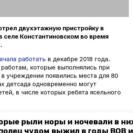
отрел двухэтажную пристройку в
в селе Константиновском во время
.
ачала работать
в декабре 2018 года.
работам, которые выполнялись при
 в учреждении появились места для 80
ах детсада одновременно могут
тей, в числе которых ребята ясельного
показали оборудованные детские
орые рыли норы и ночевали в ни
ю, актовый зал и пищеблок,
сообщает
ИА
полец чудом выжил в годы ВОВ и
 уточнил возможности последнего и