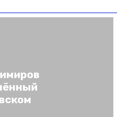
димиров
лённый
овском