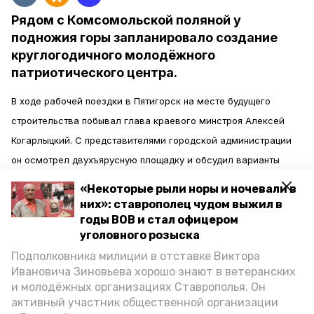
Рядом с Комсомольской поляной у
подножия горы запланировало создание
круглогодичного молодёжного
патриотического центра.
В ходе рабочей поездки в Пятигорск на месте будущего
строительства побывал глава краевого минстроя Алексей
Когарлыцкий. С представителями городской администрации
он осмотрел двухъярусную площадку и обсудил варианты
размещения объектов многофункционального центра.
«Некоторые рыли норы и ночевали в
них»: ставрополец чудом выжил в
На территории будут оборудованы всесезонные парковки и
годы ВОВ и стал офицером
уголовного розыска
доступные подъездные пути.
Подполковника милиции в отставке Виктора
Ивановича Зиновьева хорошо знают в ветеранских
Проект «Машука» разработан по поручению губернатора
и молодёжных организациях Ставрополья. Он
Владимира Владимирова, сообщает минстрой.
активный участник общественной организации