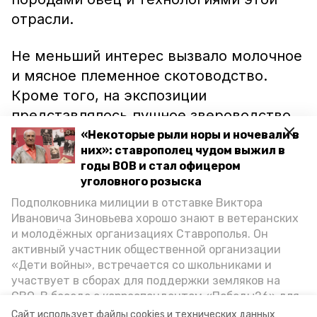
отрасли.
Не меньший интерес вызвало молочное
и мясное племенное скотоводство.
Кроме того, на экспозиции
представлялось пушное звероводство,
рыбоводство и птицеводство. На
«Некоторые рыли норы и ночевали в
них»: ставрополец чудом выжил в
выставке также обсуждались проблемы
годы ВОВ и стал офицером
отрасли по всему югу страны. По
уголовного розыска
словам Ивана Копылова, на
Подполковника милиции в отставке Виктора
Ставрополье широкими темпами растут
Ивановича Зиновьева хорошо знают в ветеранских
племенные хозяйства, и увеличивается
и молодёжных организациях Ставрополья. Он
активный участник общественной организации
поголовье племенного скота
«Дети войны», встречается со школьниками и
участвует в сборах для поддержки земляков на
Ранее сообщалось, что ставропольские
СВО. В беседе с корреспондентом «Победы26» для
поля
обезопасят
от хлебной жужелицы и
спецпроекта «Дети Великой Отечественной»
Сайт использует файлы cookies и технических данных