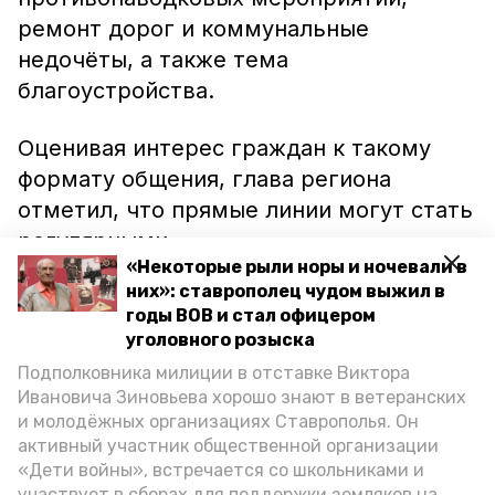
ремонт дорог и коммунальные
недочёты, а также тема
благоустройства.
Оценивая интерес граждан к такому
формату общения, глава региона
отметил, что прямые линии могут стать
регулярными.
«Некоторые рыли норы и ночевали в
них»: ставрополец чудом выжил в
«Всё будет зависеть от интенсивности
годы ВОВ и стал офицером
обращений ставропольцев – если число
уголовного розыска
вопросов будет оставаться высоким,
Подполковника милиции в отставке Виктора
нарастать, будем планировать такой
Ивановича Зиновьева хорошо знают в ветеранских
темп», – пояснил Владимир
и молодёжных организациях Ставрополья. Он
активный участник общественной организации
Владимиров.
«Дети войны», встречается со школьниками и
участвует в сборах для поддержки земляков на