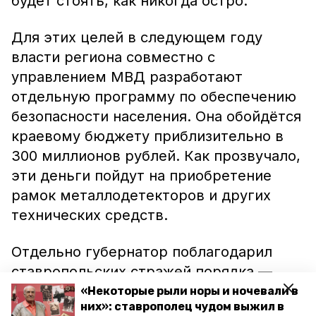
будет стоять, как никогда остро.
Для этих целей в следующем году
власти региона совместно с
управлением МВД разработают
отдельную программу по обеспечению
безопасности населения. Она обойдётся
краевому бюджету приблизительно в
300 миллионов рублей. Как прозвучало,
эти деньги пойдут на приобретение
рамок металлодетекторов и других
технических средств.
Отдельно губернатор поблагодарил
ставропольских стражей порядка —
сейчас около тысячи полицейских
«Некоторые рыли норы и ночевали в
них»: ставрополец чудом выжил в
следят за безопасностью во время