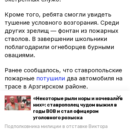
Кроме того, ребята смогли увидеть
тушение условного возгорания. Среди
других зрелищ — фонтан из пожарных
стволов. В завершении школьники
поблагодарили огнеборцев бурными
овациями.
Ранее сообщалось, что ставропольские
пожарные
потушили
два автомобиля на
трасе в Арзгирском районе.
«Некоторые рыли норы и ночевали в
них»: ставрополец чудом выжил в
годы ВОВ и стал офицером
уголовного розыска
Подполковника милиции в отставке Виктора