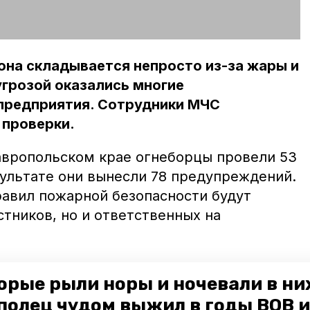
иона складывается непросто из-за жары и
грозой оказались многие
предприятия. Сотрудники МЧС
проверки.
авропольском крае огнеборцы провели 53
зультате они вынесли 78 предупреждений.
равил пожарной безопасности будут
стников, но и ответственных на
оверках уделяется уборочным агрегатам
орые рыли норы и ночевали в ни
 первичных средств пожаротушения и
полец чудом выжил в годы ВОВ и
 Специалисты выясняют, как разбиты на