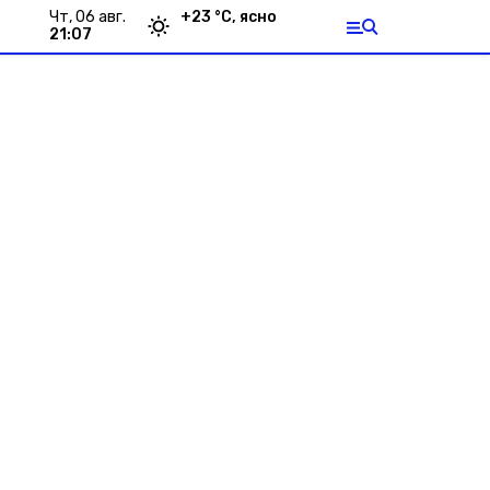
чт, 06 авг.
+
23
°С,
ясно
21:07