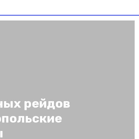
ных рейдов
опольские
ы