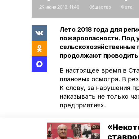
29 июня 2018, 11:48
Общество
Фото:
Лето 2018 года для рег
пожароопасности. Под у
сельскохозяйственные 
продолжают проводить 
В настоящее время в Ст
плановых осмотра. В ре
К слову, за нарушения п
наказывать не только ча
предприятиях.
Особое внимание при пр
«Некот
и автомобилям, наличию
ставро
опашки зерновых полей.