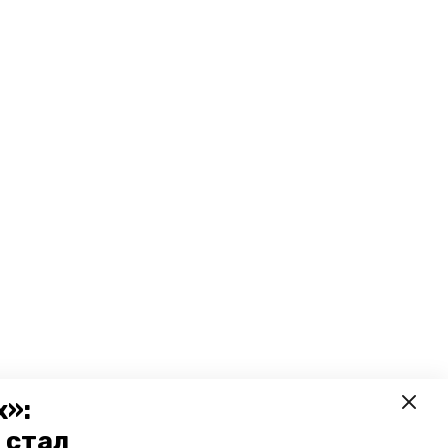
х»:
 стал