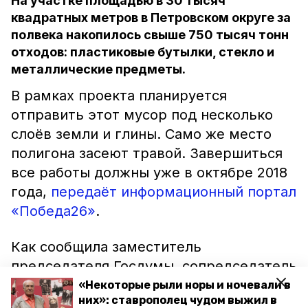
На участке площадью в 30 тысяч
квадратных метров в Петровском округе за
полвека накопилось свыше 750 тысяч тонн
отходов: пластиковые бутылки, стекло и
металлические предметы.
В рамках проекта планируется
отправить этот мусор под несколько
слоёв земли и глины. Само же место
полигона засеют травой. Завершиться
все работы должны уже в октябре 2018
года,
передаёт информационный портал
«Победа26»
.
Как сообщила заместитель
председателя Госдумы, сопредседатель
Центрального штаба ОНФ Ольга
«Некоторые рыли норы и ночевали в
них»: ставрополец чудом выжил в
Тимофеева, на ликвидацию