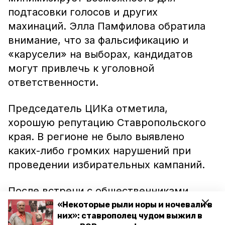
подтасовки голосов и других
махинаций. Элла Памфилова обратила
внимание, что за фальсификацию и
«карусели» на выборах, кандидатов
могут привлечь к уголовной
ответственности.
Председатель ЦИКа отметила,
хорошую репутацию Ставропольского
края. В регионе не было выявлено
каких-либо громких нарушений при
проведении избирательных кампаний.
После встречи с общественниками
Центризбирком проведёт семинар-
«Некоторые рыли норы и ночевали в
них»: ставрополец чудом выжил в
совещание, посвящённый вопросам