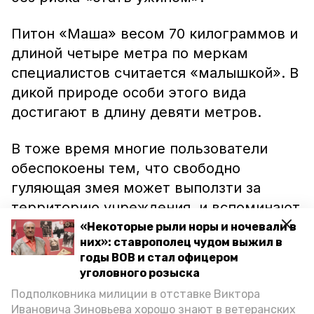
Питон «Маша» весом 70 килограммов и
длиной четыре метра по меркам
специалистов считается «малышкой». В
дикой природе особи этого вида
достигают в длину девяти метров.
В тоже время многие пользователи
обеспокоены тем, что свободно
гуляющая змея может выползти за
территорию учреждения, и вспоминают
трагедию, произошедшую несколько
«Некоторые рыли норы и ночевали в
них»: ставрополец чудом выжил в
лет тому назад в одном из зооцирков.
годы ВОВ и стал офицером
Тогда питон задушил одну из работниц
уголовного розыска
цирка.
Подполковника милиции в отставке Виктора
Ивановича Зиновьева хорошо знают в ветеранских