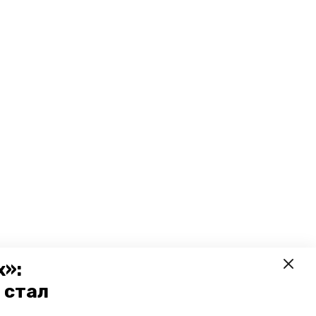
х»:
 стал