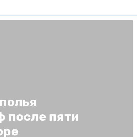
полья
ф после пяти
оре