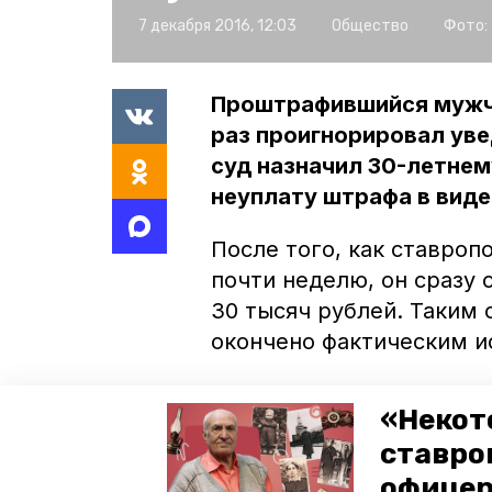
7 декабря 2016, 12:03
Общество
Фото:
Проштрафившийся мужчи
раз проигнорировал уве
суд назначил 30-летнем
неуплату штрафа в виде
После того, как ставроп
почти неделю, он сразу 
30 тысяч рублей. Таким
окончено фактическим и
Напомним, недавно
в Ст
«Некот
пьяных водителей. Прич
ставро
местные жители, которы
офицер
правоохранительные орг