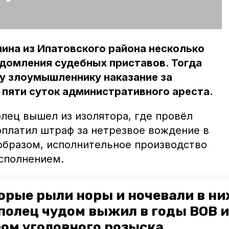
на из Ипатовского района несколько
домления судебных приставов. Тогда
у злоумышленнику наказание за
 пяти суток административного ареста.
олец вышел из изолятора, где провёл
оплатил штраф за нетрезвое вождение в
 образом, исполнительное производство
сполнением.
авропольском крае были задержаны
двое
орые рыли норы и ночевали в ни
ём в этом автоинспекторам помогли
полец чудом выжил в годы ВОВ и
е сообщили о беспечных автолюбителях в
ом уголовного розыска
аны.