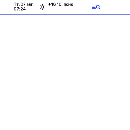
пт, 07 авг.
+
18
°С,
ясно
07:24