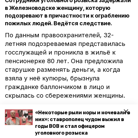
Сотрудники уголовного розыска задержали
в Железноводске женщину, которую
подозревают в причастности к ограблению
пожилых людей. Ведётся следствие.
По данным правоохранителей, 32-
летняя подозреваемая представилась
госслужащей и проникла в жильё к
пенсионерке 80 лет. Она предложила
старушке разменять деньги, а когда
взяла у неё купюры, брызнула
гражданке баллончиком в лицо и
скрылась со сбережениями женщины.
Благодаря быстрой реакции
«Некоторые рыли норы и ночевали в
сотрудников МВД предполагаемая
них»: ставрополец чудом выжил в
годы ВОВ и стал офицером
разбойница была задержана. Позже
уголовного розыска
выяснилось, что женщина может иметь