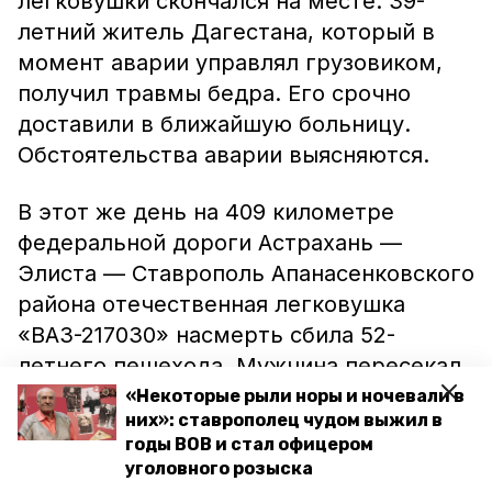
легковушки скончался на месте. 39-
летний житель Дагестана, который в
момент аварии управлял грузовиком,
получил травмы бедра. Его срочно
доставили в ближайшую больницу.
Обстоятельства аварии выясняются.
В этот же день на 409 километре
федеральной дороги Астрахань —
Элиста — Ставрополь Апанасенковского
района отечественная легковушка
«ВАЗ-217030» насмерть сбила 52-
летнего пешехода. Мужчина пересекал
дорогу по нерегулируемому
«Некоторые рыли норы и ночевали в
них»: ставрополец чудом выжил в
пешеходному переходу в тёмное время
годы ВОВ и стал офицером
без световозвращающих элементов на
уголовного розыска
одежде. Как пояснили в