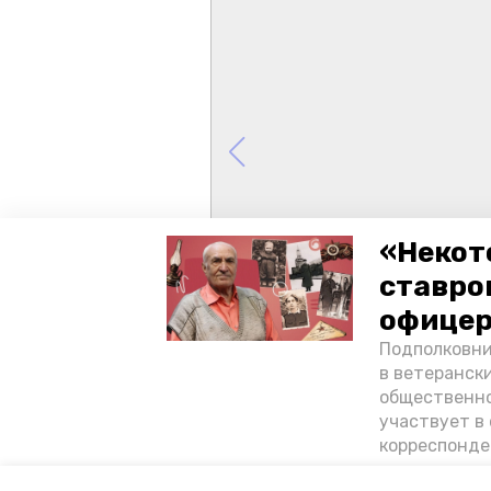
«Некот
ставро
офицер
Подполковни
в ветеранск
общественно
участвует в 
корреспонде
ветеран расс