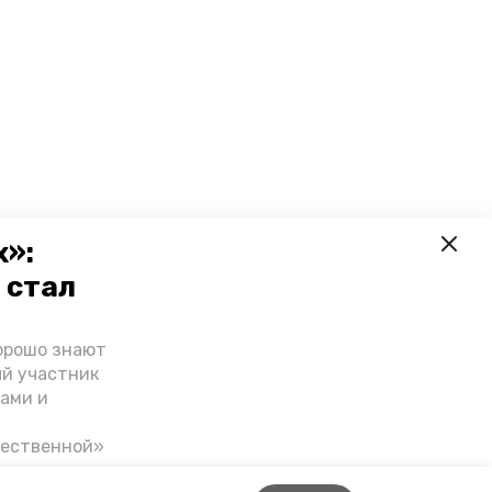
х»:
 стал
орошо знают
ый участник
ами и
чественной»
скве,