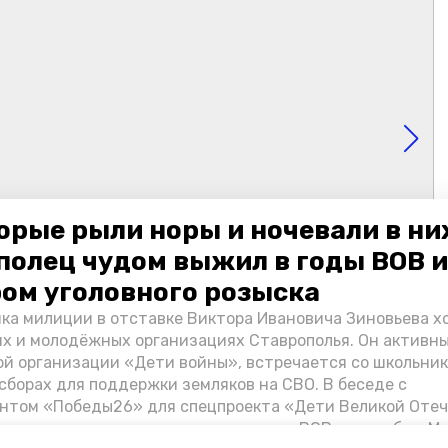
орые рыли норы и ночевали в ни
полец чудом выжил в годы ВОВ и
ом уголовного розыска
ка милиции в отставке Виктора Ивановича Зиновьева х
их и молодёжных организациях Ставрополья. Он активн
й организации «Дети войны», встречается со школьник
сборах для поддержки земляков на СВО. В беседе с
нтом «Победы26» для спецпроекта «Дети Великой Оте
казал о зверствах оккупантов в годы ВОВ, о службе в Мо