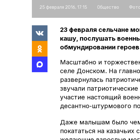
25 февраля 2016, 17:15
Общество
Фото
23 февраля сельчане м
кашу, послушать военны
обмундировании героев
Масштабно и торжествен
селе Донском. На главн
развернулась патриотиче
звучали патриотические
участие настоящий воен
десантно-штурмового по
Даже малышам было чем 
покататься на казачьих с
желающие взрослые могл