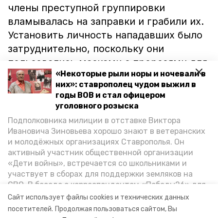
члены преступной группировки
вламывалась на заправки и грабили их.
Установить личность нападавших было
затруднительно, поскольку они
пользовались масками с прорезями для
«Некоторые рыли норы и ночевали в
глаз.
них»: ставрополец чудом выжил в
годы ВОВ и стал офицером
По данным правоохранителей, лидер
уголовного розыска
группировки ранее был судим за сбыт
Подполковника милиции в отставке Виктора
наркотиков.
Ивановича Зиновьева хорошо знают в ветеранских
и молодёжных организациях Ставрополья. Он
активный участник общественной организации
Как сообщал новостной портал
«Дети войны», встречается со школьниками и
Петровского района, ранее
участвует в сборах для поддержки земляков на
полицейским удалось
задержать
СВО. В беседе с корреспондентом «Победы26» для
грабителя из Степновского района
,
спецпроекта «Дети Великой Отечественной»
Сайт использует файлы cookies и технических данных
ветеран рассказал о зверствах оккупантов в годы
который ранил ножом в шею таксиста.
посетителей.
Продолжая пользоваться сайтом, Вы
ВОВ, о службе в Москве, «богатыре» Фиделе Кастро