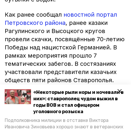
Как ранее сообщал
новостной портал
Петровского района
, ранее казаки
Рагулинского и Высоцкого кругов
провели скачки, посвящённые 70-летию
Победы над нацистской Германией. В
рамках мероприятия прошло 7
тематических забегов. В состязаниях
участвовали представители казачьих
обществ пяти районов Ставрополья.
«Некоторые рыли норы и ночевали в
них»: ставрополец чудом выжил в
годы ВОВ и стал офицером
уголовного розыска
Подполковника милиции в отставке Виктора
Ивановича Зиновьева хорошо знают в ветеранских