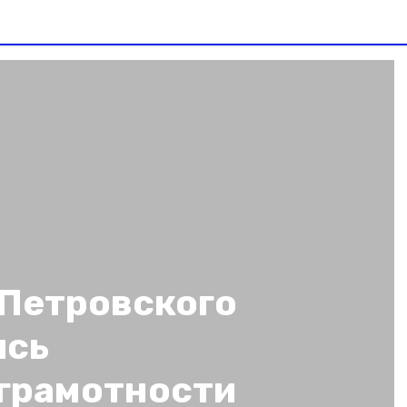
 Петровского
ись
грамотности