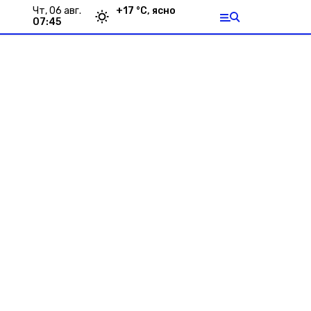
чт, 06 авг.
+
17
°С,
ясно
07:45