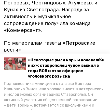
Петровых, Чергинцовых, Агужевых и
Кунах из Светлограда. Награду за
активность и музыкальное
сопровождение получила команда
«Коммерсант».
По материалам газеты «Петровские
вести»
«Некоторые рыли норы и ночевали в
них»: ставрополец чудом выжил в
годы ВОВ и стал офицером
уголовного розыска
Подполковника милиции в отставке Виктора
Ивановича Зиновьева хорошо знают в ветеранских
и молодёжных организациях Ставрополья. Он
активный участник общественной организации
«Дети войны», встречается со школьниками и