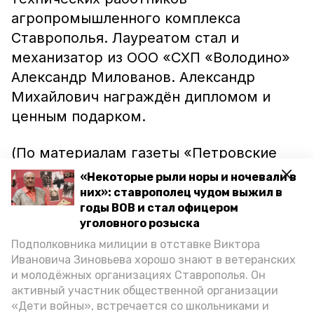
агропромышленного комплекса
Ставрополья. Лауреатом стал и
механизатор из ООО «СХП «Володино»
Александр Милованов. Александр
Михайлович награждён дипломом и
ценным подарком.
(По материалам газеты «Петровские
вести», автор: Ю. Ёлхин)
«Некоторые рыли норы и ночевали в
них»: ставрополец чудом выжил в
годы ВОВ и стал офицером
уголовного розыска
Подполковника милиции в отставке Виктора
Ивановича Зиновьева хорошо знают в ветеранских
и молодёжных организациях Ставрополья. Он
активный участник общественной организации
«Дети войны», встречается со школьниками и