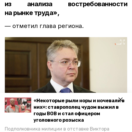
из анализа востребованности
на рынке труда»,
— отметил глава региона.
«Некоторые рыли норы и ночевали в
них»: ставрополец чудом выжил в
Губернатор Ставрополья Владимир Владимиров
годы ВОВ и стал офицером
Фото: ИА «Победа26»
уголовного розыска
Подполковника милиции в отставке Виктора