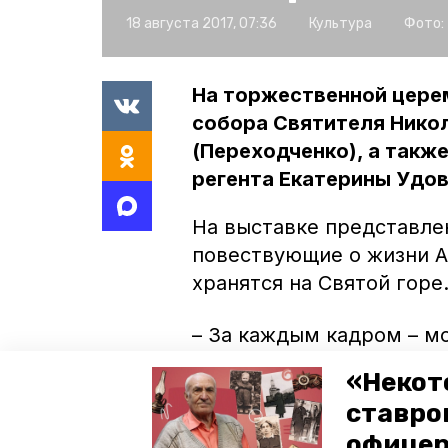
18 августа 2017, 07:36
Культура
Фото:
На торжественной цере
собора Святителя Нико
(Переходченко), а такж
регента Екатерины Удов
На выставке представле
повествующие о жизни Аф
хранятся на Святой горе
– За каждым кадром – м
думаю, а не просто кноп
«Некот
мастера младший научны
ставро
краеведческого музея и
офицер