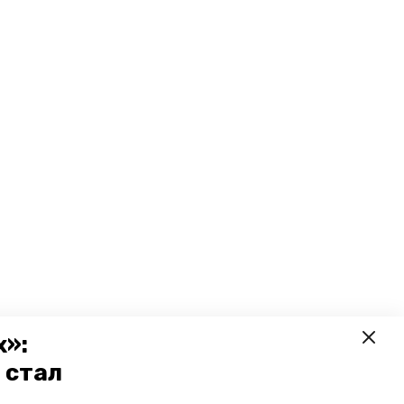
х»:
 стал