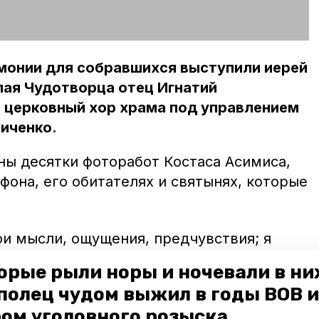
монии для собравшихся выступили иерей
лая Чудотворца отец Игнатий
е церковный хор храма под управлением
иченко.
ны десятки фоторабот Костаса Асимиса,
она, его обитателях и святынях, которые
.
ои мысли, ощущения, предчувствия; я
ку на камере нажимаю, – приводит слова
орые рыли норы и ночевали в ни
й сотрудник Светлоградского историко-
полец чудом выжил в годы ВОВ и
мени И.М. Солодилова Наталья Бабий.
ом уголовного розыска