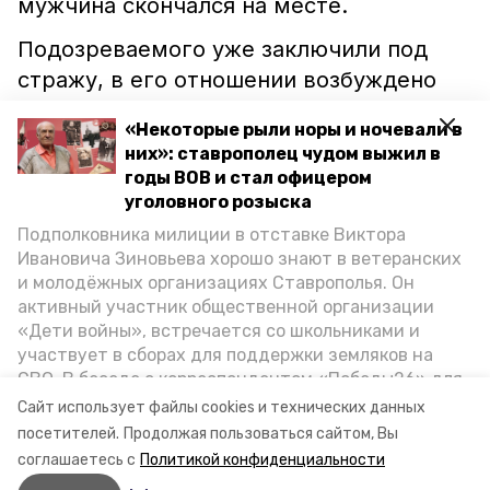
мужчина скончался на месте.
Подозреваемого уже заключили под
стражу, в его отношении возбуждено
уголовное дело по статье «Убийство».
«Некоторые рыли норы и ночевали в
Место происшествия уже было
них»: ставрополец чудом выжил в
осмотрено, с него изъяли
годы ВОВ и стал офицером
вещественные доказательства. В СУ
уголовного розыска
СКР по Ставрополью сообщили, что
Подполковника милиции в отставке Виктора
Ивановича Зиновьева хорошо знают в ветеранских
также был назначен ряд судебных
и молодёжных организациях Ставрополья. Он
экспертиз и опрошены свидетели.
активный участник общественной организации
Расследование продолжается.
«Дети войны», встречается со школьниками и
участвует в сборах для поддержки земляков на
СВО. В беседе с корреспондентом «Победы26» для
ставропольский край
петровский округ
спецпроекта «Дети Великой Отечественной»
Сайт использует файлы cookies и технических данных
ветеран рассказал о зверствах оккупантов в годы
посетителей.
Продолжая пользоваться сайтом, Вы
убийство
ВОВ, о службе в Москве, «богатыре» Фиделе Кастро
соглашаетесь с
Политикой конфиденциальности
и шпионе Пеньковском, о борьбе с криминалом на