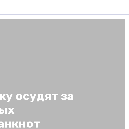
ку осудят за
ных
анкнот