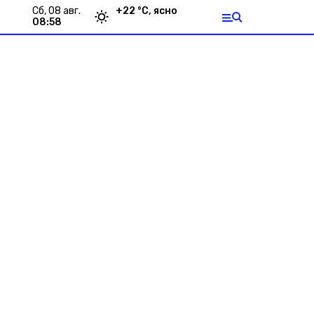
сб, 08 авг.
+
22
°С,
ясно
08:58