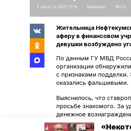
9 августа 2021, 11:16
Криминал
Фото:
Жительница Нефтекумск
аферу в финансовом учр
девушки возбуждено уг
По данным ГУ МВД Росси
организации обнаружили
с признаками подделки.
оказались фальшивыми.
Выяснилось, что ставро
просьбе знакомого. За 
денежное вознаграждени
поддельных купюр более
«Некот