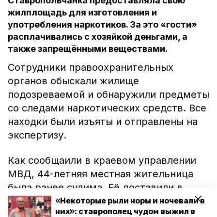
Ставропольчанка предоставляла свою
жилплощадь для изготовления и
употребления наркотиков. За это «гости»
расплачивались с хозяйкой деньгами, а
также запрещёнными веществами.
Сотрудники правоохранительных
органов обыскали жилище
подозреваемой и обнаружили предметы
со следами наркотических средств. Все
находки были изъяты и отправлены на
экспертизу.
Как сообщаили в краевом управлении
МВД, 44-летняя местная жительница
была ранее судима. Её доставили в
отдел полиции, где она во всём
«Некоторые рыли норы и ночевали в
них»: ставрополец чудом выжил в
созналась. В отношении