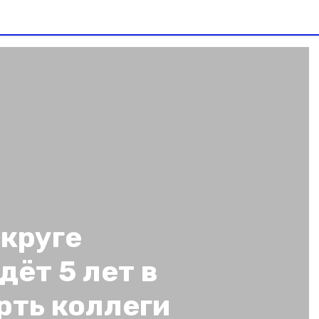
круге
ёт 5 лет в
рть коллеги