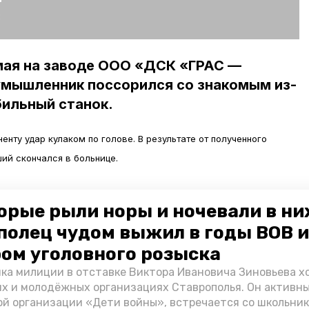
:
мая на заводе ООО «ДСК «ГРАС —
умышленник поссорился со знакомым из-
бильный станок.
енту удар кулаком по голове. В результате от полученного
ий скончался в больнице.
дили уголовное дело за умышленное причинение травм,
орые рыли норы и ночевали в ни
 Приговором суда ему назначено лишение свободы на 5 лет с
полец чудом выжил в годы ВОВ и
гого режима.
ом уголовного розыска
иятеля в комнате общежития в Изобильном. Не сдержав эмоций
ка милиции в отставке Виктора Ивановича Зиновьева х
их и молодёжных организациях Ставрополья. Он активн
ил кухонный нож и несколько раз ударил им потерпевшего.
й организации «Дети войны», встречается со школьник