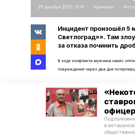
29 декабря 2020, 15:10
Криминал
Фото
Инцидент произошёл 5 
Светлоград»». Там зло
за отказа починить дро
В ходе конфликта мужчина нанёс оппон
повреждения через два дня потерпевш
В отношении «буйного» коллеги возбу
«Некот
повлёкших по неосторожности смерть.
ставро
отбыванием наказания в колонии стро
офицер
Ранее 60-летний ставрополец
убил
пр
Подполковни
в ветеранск
во время ссоры, злоумышленник схват
общественно