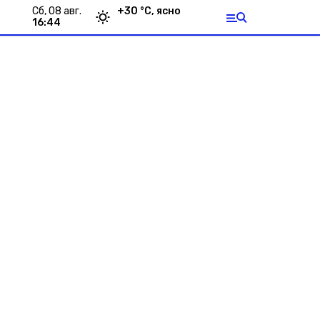
сб, 08 авг.
+
30
°С,
ясно
16:44