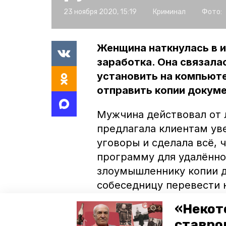
23 ноября 2020, 15:19
Криминал
Фото:
Женщина наткнулась в 
заработка. Она связала
установить на компьюте
отправить копии докуме
Мужчина действовал от 
предлагала клиентам ув
уговоры и сделала всё, 
программу для удалённо
злоумышленнику копии д
собеседницу перевести 
сумму.
«Некот
ставро
Всего жительница Светл