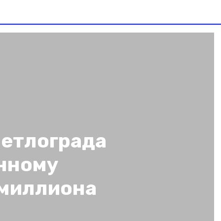
етлограда
нному
 миллиона