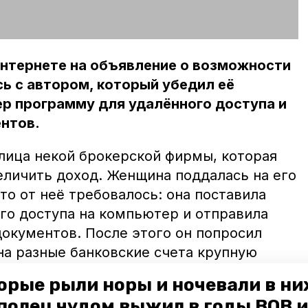
интернете на объявление о возможности
сь с автором, который убедил её
р программу для удалённого доступа и
нтов.
лица некой брокерской фирмы, которая
еличить доход. Женщина поддалась на его
что от неё требовалось: она поставила
го доступа на компьютер и отправила
окументов. После этого он попросил
на разные банковские счета крупную
орые рыли норы и ночевали в ни
полец чудом выжил в годы ВОВ и
ограда отправила 1,3 миллиона рублей.