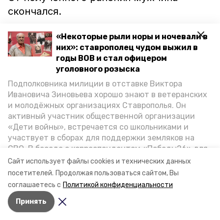
скончался.
Специалист СКР уже осмотрел место
«Некоторые рыли норы и ночевали в
них»: ставрополец чудом выжил в
происшествия, допросил свидетелей и
годы ВОВ и стал офицером
изъял доказательства. По его
уголовного розыска
ходатайству суд заключил
Подполковника милиции в отставке Виктора
подозреваемого под стражу.
Ивановича Зиновьева хорошо знают в ветеранских
Расследование уголовного дела
и молодёжных организациях Ставрополья. Он
активный участник общественной организации
продолжается, сообщили в
«Дети войны», встречается со школьниками и
следственном управлении СКР по
участвует в сборах для поддержки земляков на
Ставропольскому краю.
СВО. В беседе с корреспондентом «Победы26» для
спецпроекта «Дети Великой Отечественной»
Сайт использует файлы cookies и технических данных
ветеран рассказал о зверствах оккупантов в годы
посетителей.
Продолжая пользоваться сайтом, Вы
Фото: СУ СКР по СК
ВОВ, о службе в Москве, «богатыре» Фиделе Кастро
соглашаетесь с
Политикой конфиденциальности
и шпионе Пеньковском, о борьбе с криминалом на
Принять
Ставрополье.
Авторы:
Анастасия Ряжская