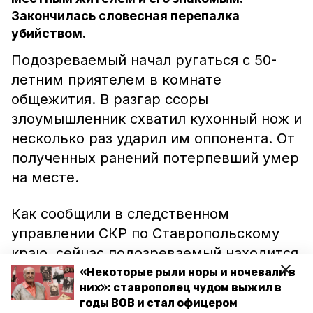
Закончилась словесная перепалка
убийством.
Подозреваемый начал ругаться с 50-
летним приятелем в комнате
общежития. В разгар ссоры
злоумышленник схватил кухонный нож и
несколько раз ударил им оппонента. От
полученных ранений потерпевший умер
на месте.
Как сообщили в следственном
управлении СКР по Ставропольскому
краю, сейчас подозреваемый находится
под стражей. Запланировано
«Некоторые рыли норы и ночевали в
них»: ставрополец чудом выжил в
проведение судебных экспертиз.
годы ВОВ и стал офицером
Расследование продолжается.