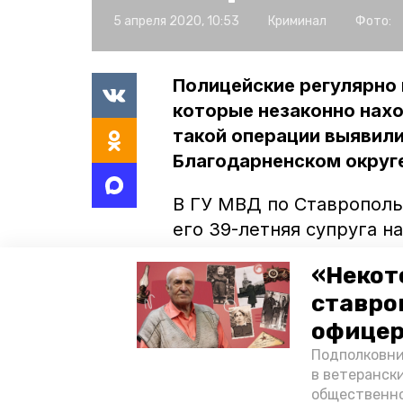
5 апреля 2020, 10:53
Криминал
Фото:
Полицейские регулярно 
которые незаконно нахо
такой операции выявили
Благодарненском округ
В ГУ МВД по Ставрополь
его 39-летняя супруга 
Семейная пара фиктивно 
«Некот
проживать в этом домов
ставро
предприимчивые жители
офицер
уголовного дела о фикти
Расследование продолжа
Подполковни
в ветеранск
общественно
Недавно полицейские
ра