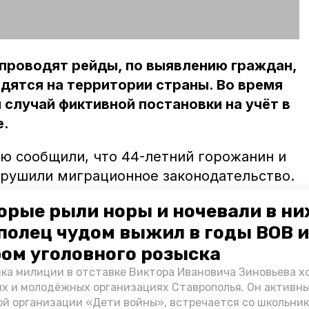
проводят рейды, по выявлению граждан,
дятся на территории страны. Во время
 случай фиктивной постановки на учёт в
е.
ю сообщили, что 44-летний горожанин и
нарушили миграционное законодательство.
поставила на учёт 19 мигрантов, зная, что
орые рыли норы и ночевали в ни
ладении они не будут. Теперь
полец чудом выжил в годы ВОВ и
 Благодарного стали фигурантами
ом уголовного розыска
вной постановке на учёт иностранцев.
ется.
ка милиции в отставке Виктора Ивановича Зиновьева х
их и молодёжных организациях Ставрополья. Он активн
й организации «Дети войны», встречается со школьник
зоблачили
троих мошенников, которые