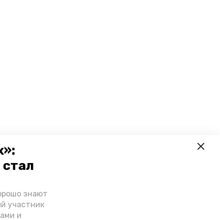
х»:
 стал
орошо знают
ый участник
ами и