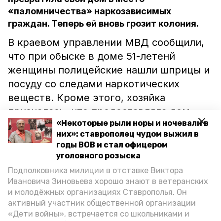
«паломничества» наркозависимых
граждан. Теперь ей вновь грозит колония.
В краевом управлении МВД сообщили,
что при обыске в доме 51-летенй
женщины полицейские нашли шприцы и
посуду со следами наркотических
веществ. Кроме этого, хозяйка
призналась, что предоставляла дом
«Некоторые рыли норы и ночевали в
знакомым для изготовления и
них»: ставрополец чудом выжил в
употребления «дури».
годы ВОВ и стал офицером
уголовного розыска
Правоохранители возбудили уголовное
Подполковника милиции в отставке Виктора
дело по факту организации и
Ивановича Зиновьева хорошо знают в ветеранских
содержания наркопритона.
и молодёжных организациях Ставрополья. Он
активный участник общественной организации
«Дети войны», встречается со школьниками и
Ранее сообщалось, что житель