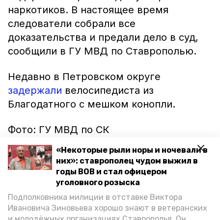
наркотиков. В настоящее время
следователи собрали все
доказательства и предали дело в суд,
сообщили в ГУ МВД по Ставрополью.
Недавно в Петровском округе
задержали
велосипедиста из
Благодатного с мешком конопли.
Фото: ГУ МВД по СК
«Некоторые рыли норы и ночевали в
них»: ставрополец чудом выжил в
годы ВОВ и стал офицером
уголовного розыска
Подполковника милиции в отставке Виктора
Ивановича Зиновьева хорошо знают в ветеранских
и молодёжных организациях Ставрополья. Он