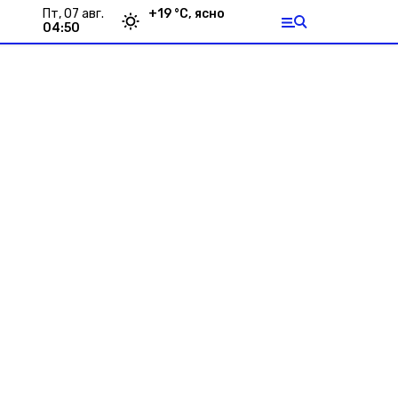
пт, 07 авг.
+
19
°С,
ясно
04:50