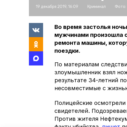
19 декабря 2019, 16:09
Криминал
Фото:
Во время застолья ночь
мужчинами произошла с
ремонта машины, котор
поездки.
По материалам следстви
злоумышленник взял нож 
результате 34-летний п
несовместимые с жизнью
Полицейские осмотрели 
свидетелей. Подозревае
Против жителя Нефтекум
факту убийства,
пишет
по