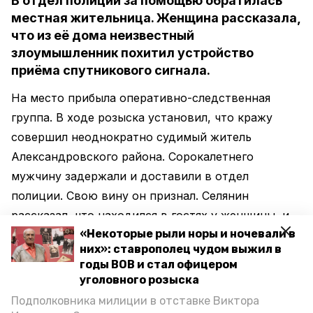
В отдел полиции за помощью обратилась
местная жительница. Женщина рассказала,
что из её дома неизвестный
злоумышленник похитил устройство
приёма спутникового сигнала.
На место прибыла оперативно-следственная
группа. В ходе розыска установил, что кражу
совершил неоднократно судимый житель
Александровского района. Сорокалетнего
мужчину задержали и доставили в отдел
полиции. Свою вину он признал. Селянин
рассказал, что находился в гостях у женщины, и
«Некоторые рыли норы и ночевали в
воспользовавшись временным отсутствием
них»: ставрополец чудом выжил в
хозяйки похитил спутниковую телеантенну. В
годы ВОВ и стал офицером
отношении ставропольца возбудили уголовное
уголовного розыска
дело по факту кражи.
Подполковника милиции в отставке Виктора