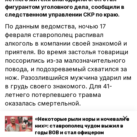
фигурантом уголовного дела, сообщили в
следственном управлении СКР по краю.
По данным ведомства, ночью 17
февраля ставрополец распивал
алкоголь в компании своей знакомой и
приятеля. Во время застолья товарищи
поссорились из-за малозначительного
повода, и подозреваемый схватился за
нож. Разозлившийся мужчина ударил им
в грудь своего знакомого. Для 41-
летнего потерпевшего травма
оказалась смертельной.
Сейчас подозреваемый находится по
«Некоторые рыли норы и ночевали в
них»: ставрополец чудом выжил в
стражей. Правоохранители назначили
годы ВОВ и стал офицером
судебные экспертизы. Расследование