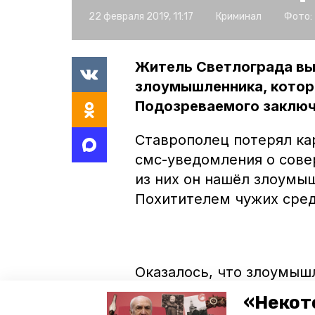
22 февраля 2019, 11:17
Криминал
Фото:
Житель Светлограда вы
злоумышленника, которы
Подозреваемого заключ
Ставрополец потерял кар
смс-уведомления о сове
из них он нашёл злоумы
Похитителем чужих сред
Оказалось, что злоумыш
мобильников и планшет 
«Некот
он собирался продать. 