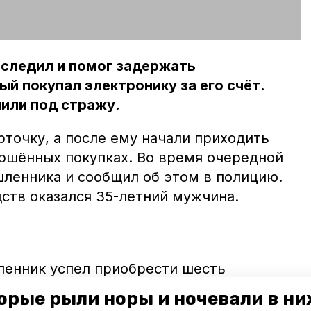
следил и помог задержать
й покупал электронику за его счёт.
или под стражу.
точку, а после ему начали приходить
ршённых покупках. Во время очередной
шленника и сообщил об этом в полицию.
ств оказался 35-летний мужчина.
ленник успел приобрести шесть
в трёх магазинах Светлограда. Гаджеты
орые рыли норы и ночевали в ни
Подвела мужчину вредная привычка. Во