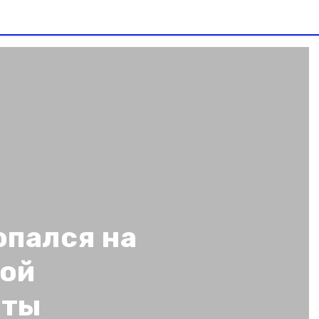
опался на
жой
рты