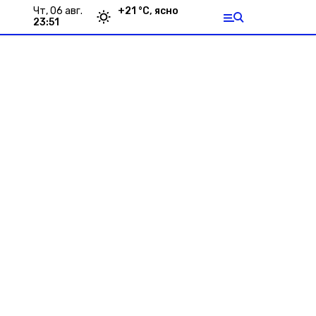
чт, 06 авг.
+
21
°С,
ясно
23:51