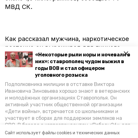
МВД СК.
Как рассказал мужчина, наркотическое
растение он выращивал для личного
«Некоторые рыли норы и ночевали в
употребления. Теперь на него заведено
них»: ставрополец чудом выжил в
уголовное дело. Если вина
годы ВОВ и стал офицером
ставропольца будет доказана, то он
уголовного розыска
может лишиться свободы на срок до
Подполковника милиции в отставке Виктора
десяти лет.
Ивановича Зиновьева хорошо знают в ветеранских
и молодёжных организациях Ставрополья. Он
активный участник общественной организации
«Дети войны», встречается со школьниками и
участвует в сборах для поддержки земляков на
Ранее сообщалось, что житель
СВО. В беседе с корреспондентом «Победы26» для
Благодатного
ответит перед судом
за
спецпроекта «Дети Великой Отечественной»
Сайт использует файлы cookies и технических данных