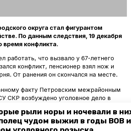
родского округа стал фигурантом
йстве. По данным следствия, 19 декабря
о время конфликта.
л работать, что вызвало у 67-летнего
зался конфликт, пенсионер взял нож и
рня. От ранения он скончался на месте.
данному факту Петровским межрайонным
У СКР возбуждено уголовное дело в
Мужчину заключили под стражу.
орые рыли норы и ночевали в ни
ивают свидетелей. Назначен ряд
полец чудом выжил в годы ВОВ и
ледственных действий, которые закрепят
ом уголовного розыска