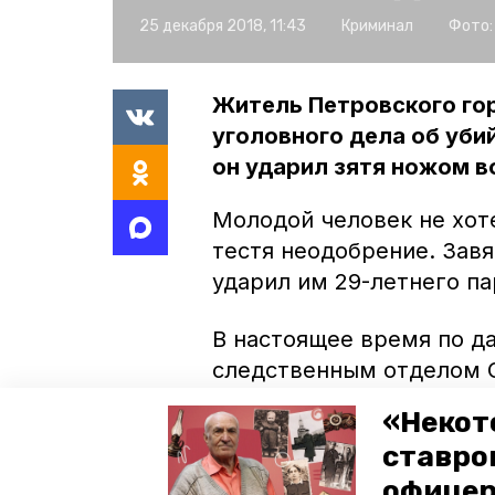
25 декабря 2018, 11:43
Криминал
Фото:
Житель Петровского го
уголовного дела об уби
он ударил зятя ножом в
Молодой человек не хоте
тестя неодобрение. Завя
ударил им 29-летнего па
В настоящее время по 
следственным отделом С
отношении пенсионера. 
«Некот
Правоохранители допраш
ставро
экспертиз и комплекс с
офицер
доказательную базу.