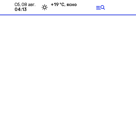
сб, 08 авг.
+
19
°С,
ясно
04:13