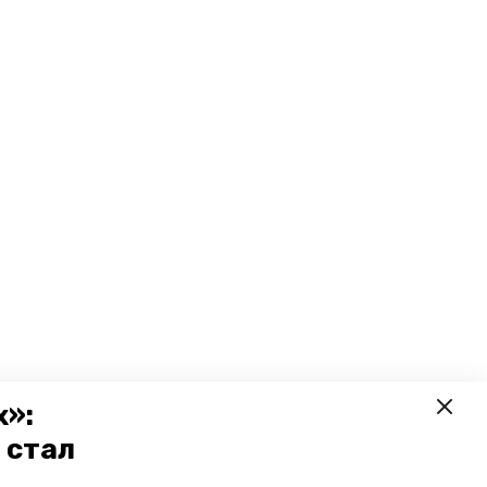
х»:
 стал