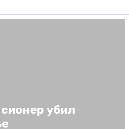
нсионер убил
ье