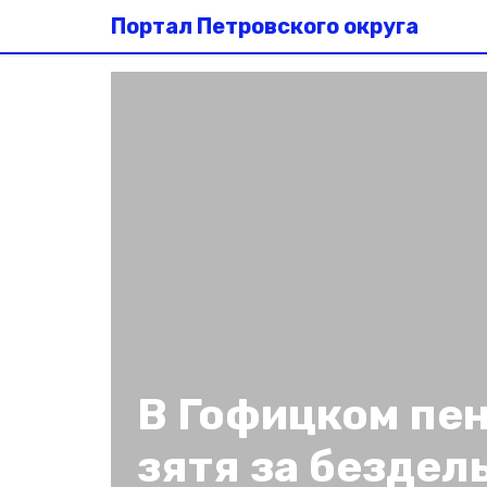
Портал Петровского округа
В Гофицком пе
зятя за бездел