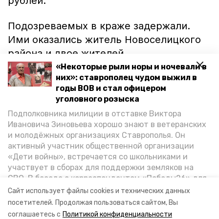
рублей.
Подозреваемых в краже задержали.
Ими оказались житель Новоселицкого
района и двое жителей
Благодарненского округа. При этом
«Некоторые рыли норы и ночевали в
них»: ставрополец чудом выжил в
ранее подозреваемые не раз
годы ВОВ и стал офицером
покушались именно на эту трубу. Также
уголовного розыска
выяснилось, что один из преступников
Подполковника милиции в отставке Виктора
причастен к аналогичным кражам в
Ивановича Зиновьева хорошо знают в ветеранских
Апанасенковском районе. Возбуждено
и молодёжных организациях Ставрополья. Он
активный участник общественной организации
несколько уголовных дел.
«Дети войны», встречается со школьниками и
участвует в сборах для поддержки земляков на
Ранее любителей металла на дамбе
СВО. В беседе с корреспондентом «Победы26» для
Туркменского района
ловили
в начале
спецпроекта «Дети Великой Отечественной»
Сайт использует файлы cookies и технических данных
ветеран рассказал о зверствах оккупантов в годы
ноября.
посетителей.
Продолжая пользоваться сайтом, Вы
ВОВ, о службе в Москве, «богатыре» Фиделе Кастро
соглашаетесь с
Политикой конфиденциальности