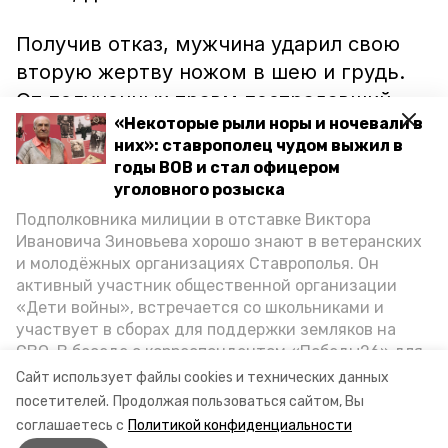
Получив отказ, мужчина ударил свою
вторую жертву ножом в шею и грудь.
От полученных травм пострадавший
«Некоторые рыли норы и ночевали в
скончался на месте происшествия.
них»: ставрополец чудом выжил в
годы ВОВ и стал офицером
Правоохранители опросили свидетелей
уголовного розыска
и обвиняемого, а также провели 24
Подполковника милиции в отставке Виктора
судебные экспертизы. После того как
Ивановича Зиновьева хорошо знают в ветеранских
доказательственная база была собрана,
и молодёжных организациях Ставрополья. Он
активный участник общественной организации
дело передали в суд.
«Дети войны», встречается со школьниками и
участвует в сборах для поддержки земляков на
Ранее сообщалось, что житель
СВО. В беседе с корреспондентом «Победы26» для
Благодарного
убил
младшего товарища
спецпроекта «Дети Великой Отечественной»
Сайт использует файлы cookies и технических данных
ветеран рассказал о зверствах оккупантов в годы
во время пьяной ссоры.
посетителей.
Продолжая пользоваться сайтом, Вы
ВОВ, о службе в Москве, «богатыре» Фиделе Кастро
соглашаетесь с
Политикой конфиденциальности
и шпионе Пеньковском, о борьбе с криминалом на