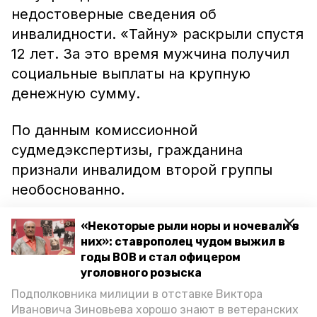
недостоверные сведения об
инвалидности. «Тайну» раскрыли спустя
12 лет. За это время мужчина получил
социальные выплаты на крупную
денежную сумму.
По данным комиссионной
судмедэкспертизы, гражданина
признали инвалидом второй группы
необоснованно.
Сейчас подозреваемый находится под
«Некоторые рыли норы и ночевали в
них»: ставрополец чудом выжил в
подпиской о невыезде. Расследование
годы ВОВ и стал офицером
уголовного дела продолжается,
уголовного розыска
сообщили в краевом главке МВД РФ.
Подполковника милиции в отставке Виктора
Ивановича Зиновьева хорошо знают в ветеранских