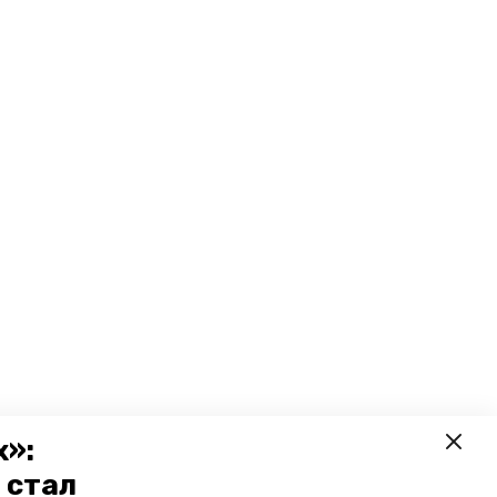
х»:
 стал