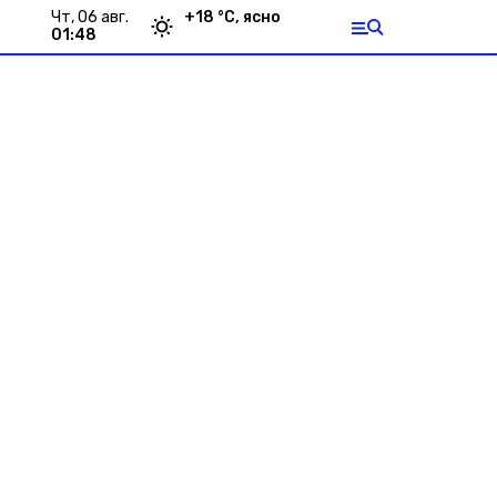
чт, 06 авг.
+
18
°С,
ясно
01:48