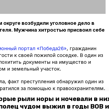
 округе возбудили уголовное дело в
теля. Мужчина хитростью присвоил себе
ионный портал «Победа26»
, гражданин
гости к своей пожилой соседке. В один из
 похитить документы на имущество и
ом и земельный участок.
ла, факт преступления обнаружил один из
братился за помощью к правоохранителям.
орые рыли норы и ночевали в ни
ержали злоумышленника. За
полец чудом выжил в годы ВОВ и
ит лишение свободы сроком до пяти лет.