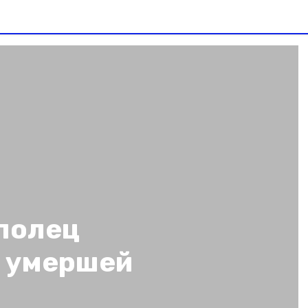
полец
м умершей