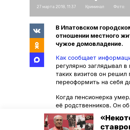
27 марта 2018, 11:37
Криминал
Фото:
В Ипатовском городском
отношении местного жи
чужое домовладение.
Как сообщает информац
регулярно заглядывал в 
таких визитов он решил
переоформить на себя д
Когда пенсионерка умер
её родственников. Он о
«Некот
Вскоре полицейские зад
ставро
мошенничество ему гроз