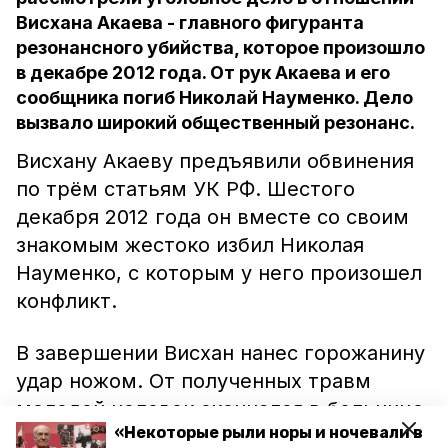
Висхана Акаева - главного фигуранта
резонансного убийства, которое произошло
в декабре 2012 года. От рук Акаева и его
сообщника погиб Николай Науменко. Дело
вызвало широкий общественный резонанс.
Висхану Акаеву предъявили обвинения
по трём статьям УК РФ. Шестого
декабря 2012 года он вместе со своим
знакомым жестоко избил Николая
Науменко, с которым у него произошел
конфликт.
В завершении Висхан нанес горожанину
удар ножом. От полученных травм
молодой человек скончался в больнице.
«Некоторые рыли норы и ночевали в
Зачинщики драки долго скрывались от