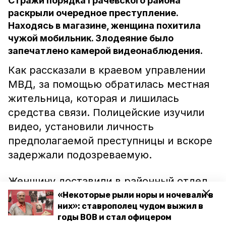
Стражи порядка Грачёвского района
раскрыли очередное преступление.
Находясь в магазине, женщина похитила
чужой мобильник. Злодеяние было
запечатлено камерой видеонаблюдения.
Как рассказали в краевом управлении
МВД, за помощью обратилась местная
жительница, которая и лишилась
средства связи. Полицейские изучили
видео, установили личность
предполагаемой преступницы и вскоре
задержали подозреваемую.
Женщину доставили в районный отдел,
где она дала признательные показания.
«Некоторые рыли норы и ночевали в
них»: ставрополец чудом выжил в
В отношении местной жительницы было
годы ВОВ и стал офицером
возбуждено уголовное дело по статье