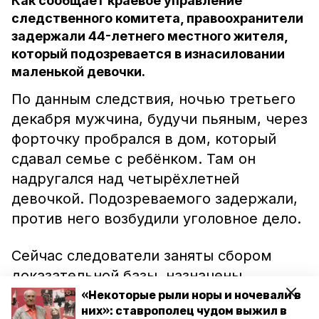
Как сообщает краевое управление
следственного комитета, правоохранители
задержали 44-летнего местного жителя,
который подозревается в изнасиловании
маленькой девочки.
По данным следствия, ночью третьего
декабря мужчина, будучи пьяным, через
форточку пробрался в дом, который
сдавал семье с ребёнком. Там он
надругался над четырёхлетней
девочкой. Подозреваемого задержали,
против него возбудили уголовное дело.
Сейчас следователи заняты сбором
доказательной базы, назначены
экспертизы, с места происшествия
«Некоторые рыли норы и ночевали в
них»: ставрополец чудом выжил в
правоохранители изъяли предметы,