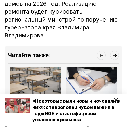
домов на 2026 год. Реализацию
ремонта будет курировать
региональный минстрой по поручению
губернатора края Владимира
Владимирова.
Читайте также:
Общество
Общество
Эк
«Некоторые рыли норы и ночевали в
5 августа 2025, 15:14
23 июля 2025, 14:33
23
них»: ставрополец чудом выжил в
Глава Ставрополья
Ставропольским
На
поручил проверить
бизнесменам в
сл
годы ВОВ и стал офицером
готовность школ к
туротрасли вернут до
Ст
уголовного розыска
учебному году
60% от затрат на
оборудование