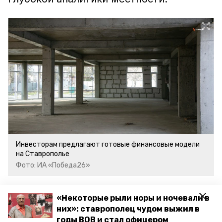
Инвесторам предлагают готовые финансовые модели
на Ставрополье
Фото: ИА «Победа26»
Ознакомиться с перспективными
«Некоторые рыли норы и ночевали в
проектами можно на
инвестиционном
них»: ставрополец чудом выжил в
годы ВОВ и стал офицером