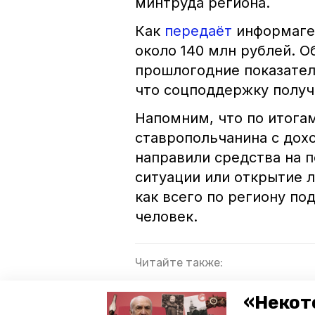
минтруда региона.
Как
передаёт
информаген
около 140 млн рублей. 
прошлогодние показател
что соцподдержку получ
Напомним, что по итога
ставропольчанина с дох
направили средства на п
ситуации или открытие л
как всего по региону по
человек.
Читайте также:
Чистая прибыль: ставропольс
«Некот
благодаря господдержке