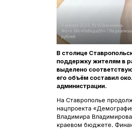
9 января 2023, 10:15
Экономика
Фото:
ИА «Победа26» /
На реализа
рублей
В столице Ставропольс
поддержку жителям в р
выделено соответствую
его объём составил око
администрации.
На Ставрополье продолж
нацпроекта «Демографи
Владимира Владимирова 
краевом бюджете. Финан