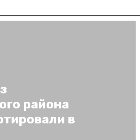
з
ого района
ртировали в