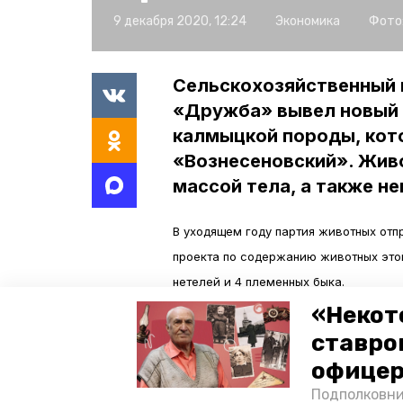
9 декабря 2020, 12:24
Экономика
Фото
Сельскохозяйственный 
«Дружба» вывел новый з
калмыцкой породы, кот
«Вознесеновский». Жив
массой тела, а также н
В уходящем году партия животных отп
проекта по содержанию животных это
нетелей и 4 племенных быка.
«Некот
Апанасенковское предприятие имеет с
ставро
поставку высокопродуктивного скота 
офицер
Подполковни
На поддержку племенного животноводс