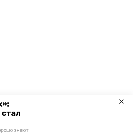
х»:
 стал
орошо знают