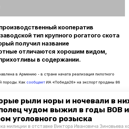
:
производственный кооператив
аводской тип крупного рогатого скота
орый получил название
отные отличаются хорошим видом,
еприхотливы в содержании.
равлена в Армению - в стране начата реализация пилотного
й породы. Как
сообщает
ИА «Победа26» на экспорт проданы 86
орые рыли норы и ночевали в ни
татус племзавода и расширяет экспортный потенциал. Заявки на
полец чудом выжил в годы ВОВ и
поданы из Казахстана и Узбекистана.
ом уголовного розыска
ка милиции в отставке Виктора Ивановича Зиновьева х
тва в крае за последние 3 года из федерального и краевого