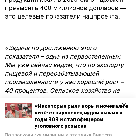
превысить 400 миллионов долларов —
это целевые показатели нацпроекта.
«Задача по достижению этого
показателя – одна из первостепенных.
Мы уже сейчас видим, что по экспорту
пищевой и перерабатывающей
промышленности у нас хороший рост –
40 процентов. Сельское хозяйство не
должно в этом плане отставать», –
«Некоторые рыли норы и ночевали в
подчеркнул глава Ставрополья.
них»: ставрополец чудом выжил в
годы ВОВ и стал офицером
Главе края также доложили, что в
уголовного розыска
целом финансово-экономические
Подполковника милиции в отставке Виктора