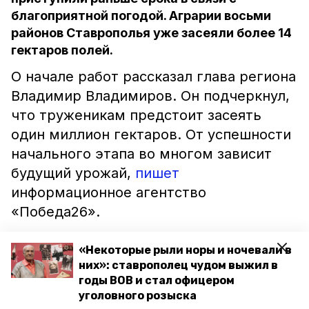
благоприятной погодой. Аграрии восьми
районов Ставрополья уже засеяли более 14
гектаров полей.
О начале работ рассказал глава региона
Владимир Владимиров. Он подчеркнул,
что труженикам предстоит засеять
один миллион гектаров. От успешности
начального этапа во многом зависит
будущий урожай,
пишет
информационное агентство
«Победа26».
При этом глава Ставрополья Владимир
«Некоторые рыли норы и ночевали в
Владимиров посоветовал аграриям
них»: ставрополец чудом выжил в
годы ВОВ и стал офицером
страховать посевы на тот случай, если
уголовного розыска
они пострадают от непогоды.
«Запас